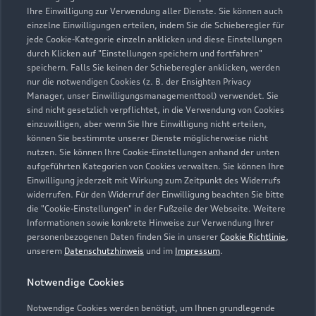
Ihre Einwilligung zur Verwendung aller Dienste. Sie können auch
info-audi@autohaus-eberstein.de
einzelne Einwilligungen erteilen, indem Sie die Schieberegler für
jede Cookie-Kategorie einzeln anklicken und diese Einstellungen
durch Klicken auf "Einstellungen speichern und fortfahren"
Kontaktdaten herunterladen
speichern. Falls Sie keinen der Schieberegler anklicken, werden
nur die notwendigen Cookies (z. B. der Ensighten Privacy
Manager, unser Einwilligungsmanagementtool) verwendet. Sie
sind nicht gesetzlich verpflichtet, in die Verwendung von Cookies
einzuwilligen, aber wenn Sie Ihre Einwilligung nicht erteilen,
Öffnungszeiten
können Sie bestimmte unserer Dienste möglicherweise nicht
nutzen. Sie können Ihre Cookie-Einstellungen anhand der unten
aufgeführten Kategorien von Cookies verwalten. Sie können Ihre
Service
Einwilligung jederzeit mit Wirkung zum Zeitpunkt des Widerrufs
widerrufen. Für den Widerruf der Einwilligung beachten Sie bitte
Geschlossen
,
öffnet am
Samstag 08:00
die "Cookie-Einstellungen" in der Fußzeile der Webseite. Weitere
Informationen sowie konkrete Hinweise zur Verwendung Ihrer
personenbezogenen Daten finden Sie in unserer
Cookie Richtlinie
,
Montag - Freitag
07:30 - 17:00
unserem
Datenschutzhinweis
und im
Impressum
.
Samstag
08:00 - 13:00
Notwendige Cookies
Sonntag
Geschlossen
Notwendige Cookies werden benötigt, um Ihnen grundlegende