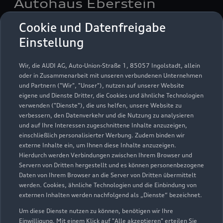
Autohaus Eberstein
Cookie und Datenfreigabe
Servicepartner
e-tron
Einstellung
Wir, die AUDI AG, Auto-Union-Straße 1, 85057 Ingolstadt, allein
oder in Zusammenarbeit mit unseren verbundenen Unternehmen
und Partnern ("Wir", "Unser"), nutzen auf unserer Website
eigene und Dienste Dritter, die Cookies und ähnliche Technologien
verwenden ("Dienste"), die uns helfen, unsere Website zu
verbessern, den Datenverkehr und die Nutzung zu analysieren
und auf Ihre Interessen zugeschnittene Inhalte anzuzeigen,
einschließlich personalisierter Werbung. Zudem binden wir
externe Inhalte ein, um Ihnen diese Inhalte anzuzeigen.
Hierdurch werden Verbindungen zwischen Ihrem Browser und
Servern von Dritten hergestellt und es können personenbezogene
Daten von Ihrem Browser an die Server von Dritten übermittelt
Zum Fruchthof 3
werden. Cookies, ähnliche Technologien und die Einbindung von
21614 Buxtehude
externen Inhalten werden nachfolgend als „Dienste“ bezeichnet.
Um diese Dienste nutzen zu können, benötigen wir Ihre
04161 70870
Einwilligung. Mit einem Klick auf "Alle akzeptieren" erteilen Sie