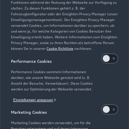
Funktionen während der Nutzung der Webseite zur Verfügung zu
stellen. Zu diesen Funktionen gehört z. B. der
Fahrzeugkonfigurator oder der Ensighten Privacy Manager (unser
Einwilligungsmanagementtool). Der Ensighten Privacy Manager
Zurück nach oben
verwendet Cookies, um Informationen darüber zu speichern, ob
und wenn ja, für welche Kategorien von Cookies Benutzer ihre
Einwilligung erteilt haben. Weitere Informationen zum Ensighten
Modelle
Privacy Manager, sowie zu Ihren Rechten als betroffene Person
können Sie in unserer
Cookie Richtlinie
nachlesen.
Kaufen & leasen
Alle Modelle
Performance Cookies
Modelle vergleichen
Service & Zubehör
Performance Cookies sammeln Informationen
Neuwagensuche
darüber, wie unsere Webseite genutzt wird (z. B.
Elektromodelle
Anzahl der Besuche, Verweildauer). Diese Cookies
Gebrauchtwagensuche
Support
werden zur Optimierung der Webseite verwendet.
Saisonale Angebote
Plug-in-Hybride
Gebrauchtwagen
Einstellungen anpassen
Audi Services
Über Audi
Kundenservice
Finanzierung
Marketing Cookies
Garantie
Händlersuche
Aktionen & Angebote
Unternehmen
Marketing Cookies werden verwendet, um für die
Audi digital services
Benutzer relevantere und auf deren Interessen